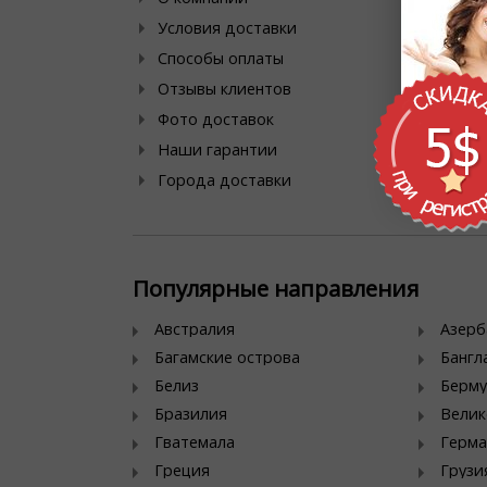
Дей
Условия доставки
Ски
Способы оплаты
Хит
Отзывы клиентов
Фото доставок
Наши гарантии
Города доставки
Популярные направления
Австралия
Азер
Багамские острова
Банг
Белиз
Берму
Бразилия
Велик
Гватемала
Герма
Греция
Грузи