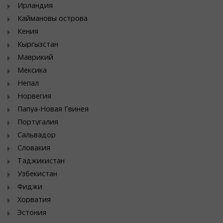
Ирландия
Каймановы острова
Кения
Кыргызстан
Маврикий
Мексика
Непал
Норвегия
Папуа-Новая Гвинея
Португалия
Сальвадор
Словакия
Таджикистан
Узбекистан
Фиджи
Хорватия
Эстония