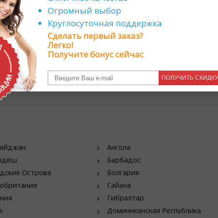
Огромный выбор
ствующие промо-акции
Магазинам цветов
Круглосуточная поддержка
дки
Партнерская программа
Сделать первый заказ?
ы продаж
Продавайте с нами
Легко!
Получите бонус сейчас
ПОЛУЧИТЬ СКИДК
байджан
Ангола
ладеш
Барбадос
дские Острова
Болгария
обритания
Гайана
ния
Гибралтар
я
Доминиканская Республика