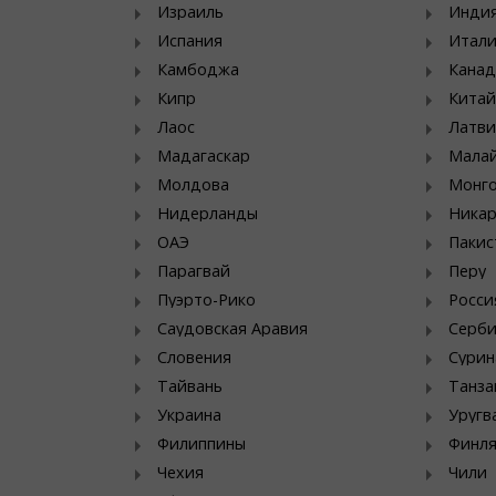
Израиль
Инди
Испания
Итал
Камбоджа
Канад
Кипр
Китай
Лаос
Латви
Мадагаскар
Мала
Молдова
Монг
Нидерланды
Никар
ОАЭ
Пакис
Парагвай
Перу
Пуэрто-Рико
Росси
Саудовская Аравия
Серб
Словения
Сурин
Тайвань
Танза
Украина
Уругв
Филиппины
Финл
Чехия
Чили