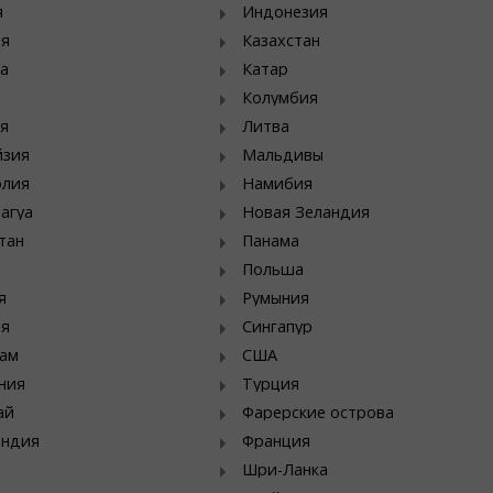
я
Индонезия
ия
Казахстан
а
Катар
Колумбия
я
Литва
йзия
Мальдивы
олия
Намибия
агуа
Новая Зеландия
тан
Панама
Польша
я
Румыния
ия
Сингапур
ам
США
ния
Турция
ай
Фарерские острова
яндия
Франция
Шри-Ланка