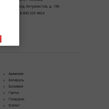
проезд Энтузиастов, д. 19А
тел. 8 800 333 4924
У
Армения
Беларусь
Боливия
Гаити
Гондурас
Египет